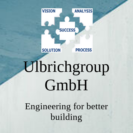
START
UNTERNEHMEN
Ulbrichgroup
LEISTUNGEN
GmbH
SERVICE
Engineering for better
REFERENZEN
building